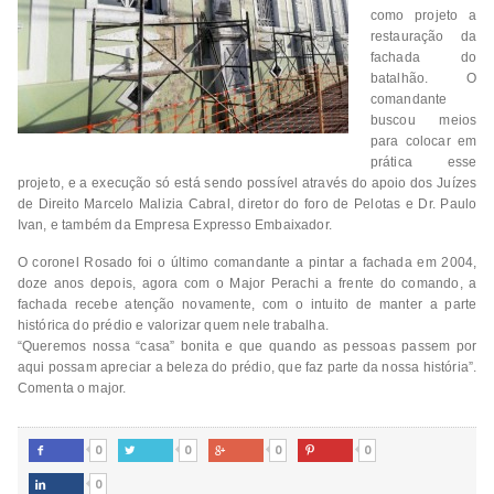
como projeto a
restauração da
fachada do
batalhão. O
comandante
buscou meios
para colocar em
prática esse
projeto, e a execução só está sendo possível através do apoio dos Juízes
de Direito Marcelo Malizia Cabral, diretor do foro de Pelotas e Dr. Paulo
Ivan, e também da Empresa Expresso Embaixador.
O coronel Rosado foi o último comandante a pintar a fachada em 2004,
doze anos depois, agora com o Major Perachi a frente do comando, a
fachada recebe atenção novamente, com o intuito de manter a parte
histórica do prédio e valorizar quem nele trabalha.
“Queremos nossa “casa” bonita e que quando as pessoas passem por
aqui possam apreciar a beleza do prédio, que faz parte da nossa história”.
Comenta o major.
0
0
0
0




0
