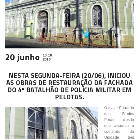
20 junho
18:10
2016
NESTA SEGUNDA-FEIRA (20/06), INICIOU
AS OBRAS DE RESTAURAÇÃO DA FACHADA
DO 4º BATALHÃO DE POLÍCIA MILITAR EM
PELOTAS.
O major Eduardo
dos Santos
Perachi desde
que assumiu o
comando da
Unidade tem