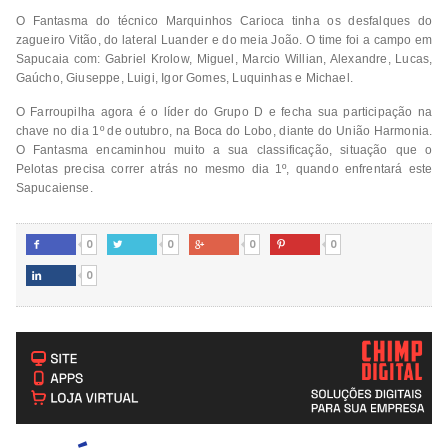
O Fantasma do técnico Marquinhos Carioca tinha os desfalques do
zagueiro Vitão, do lateral Luander e do meia João. O time foi a campo em
Sapucaia com: Gabriel Krolow, Miguel, Marcio Willian, Alexandre, Lucas,
Gaúcho, Giuseppe, Luigi, Igor Gomes, Luquinhas e Michael.
O Farroupilha agora é o líder do Grupo D e fecha sua participação na
chave no dia 1º de outubro, na Boca do Lobo, diante do União Harmonia.
O Fantasma encaminhou muito a sua classificação, situação que o
Pelotas precisa correr atrás no mesmo dia 1º, quando enfrentará este
Sapucaiense.
0
0
0
0




0
