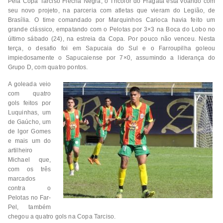
Pela Copa Tarciso Flecha Negra, o Tricolor do Fragata está voando com
seu novo projeto, na parceria com atletas que vieram do Legião, de
Brasília. O time comandado por Marquinhos Carioca havia feito um
grande clássico, empatando com o Pelotas por 3×3 na Boca do Lobo no
último sábado (24), na estreia da Copa. Por pouco não venceu. Nesta
terça, o desafio foi em Sapucaia do Sul e o Farroupilha goleou
impiedosamente o Sapucaiense por 7×0, assumindo a liderança do
Grupo D, com quatro pontos.
A goleada veio
com quatro
gols feitos por
Luquinhas, um
de Gaúcho, um
de Igor Gomes
e mais um do
artilheiro
Michael que,
com os três
marcados
contra o
Pelotas no Far-
Pel, também
chegou a quatro gols na Copa Tarciso.