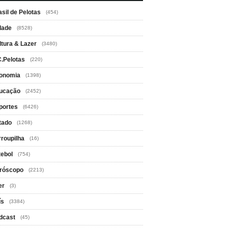
asil de Pelotas
(454)
dade
(8528)
ltura & Lazer
(3480)
C.Pelotas
(220)
onomia
(1398)
ucação
(2452)
portes
(6426)
tado
(1268)
rroupilha
(16)
tebol
(754)
róscopo
(2213)
er
(3)
ís
(3384)
dcast
(45)