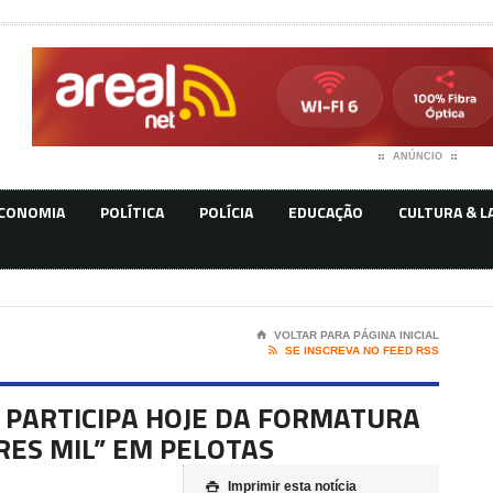
ANÚNCIO
CONOMIA
POLÍTICA
POLÍCIA
EDUCAÇÃO
CULTURA & L
⌂
VOLTAR PARA PÁGINA INICIAL

SE INSCREVA NO FEED RSS
 PARTICIPA HOJE DA FORMATURA
ES MIL” EM PELOTAS
Imprimir esta notícia
