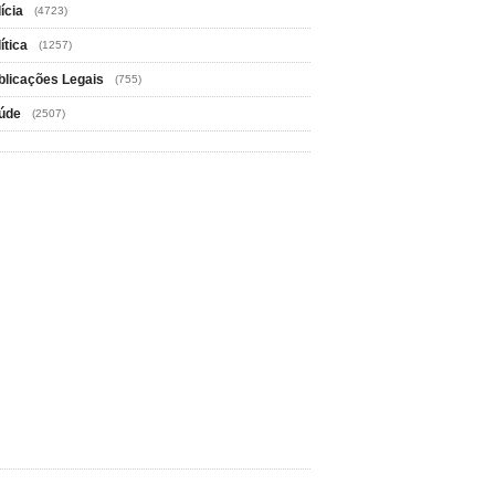
ícia
(4723)
ítica
(1257)
blicações Legais
(755)
úde
(2507)