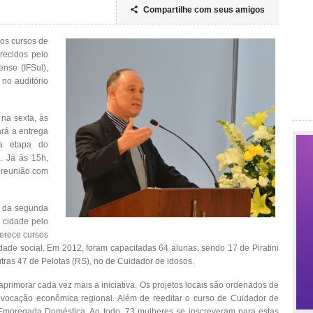
Compartilhe com seus amigos

dos cursos de
recidos pelo
ense (IFSul),
 no auditório
na sexta, às
rá a entrega
da etapa do
. Já às 15h,
 reunião com
a da segunda
 cidade pelo
ferece cursos
dade social. Em 2012, foram capacitadas 64 alunas, sendo 17 de Piratini
tras 47 de Pelotas (RS), no de Cuidador de idosos.
aprimorar cada vez mais a iniciativa. Os projetos locais são ordenados de
ocação econômica regional. Além de reeditar o curso de Cuidador de
Empregada Doméstica. Ao todo, 73 mulheres se inscreveram para estas