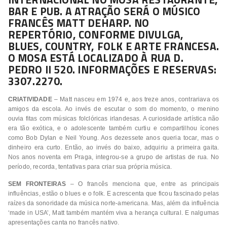
BAR E PUB. A ATRAÇÃO SERÁ O MÚSICO
FRANCÊS MATT DEHARP. NO
REPERTÓRIO, CONFORME DIVULGA,
BLUES, COUNTRY, FOLK E ARTE FRANCESA.
O MOSA ESTÁ LOCALIZADO À RUA D.
PEDRO II 520. INFORMAÇÕES E RESERVAS:
3307.2270.
CRIATIVIDADE
– Matt nasceu em 1974 e, aos treze anos, contrariava os
amigos da escola. Ao invés de escutar o som do momento, o menino
ouvia fitas com músicas folclóricas irlandesas. A curiosidade artística não
era tão exótica, e o adolescente também curtiu e compartilhou ícones
como Bob Dylan e Neil Young. Aos dezessete anos queria tocar, mas o
dinheiro era curto. Então, ao invés do baixo, adquiriu a primeira gaita.
Nos anos noventa em Praga, integrou-se a grupo de artistas de rua. No
período, recorda, tentativas para criar sua própria música.
SEM FRONTEIRAS
– O francês menciona que, entre as principais
influências, estão o blues e o folk. E acrescenta que ficou fascinado pelas
raízes da sonoridade da música norte-americana. Mas, além da influência
‘made in USA’, Matt também mantém viva a herança cultural. E nalgumas
apresentações canta no francês nativo.