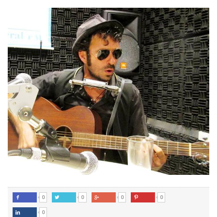
0
0
0
0




0
