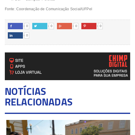
Fonte: Coordenação de Comunicação Social/UFPel
0
0
0
0




0

NOTÍCIAS
RELACIONADAS