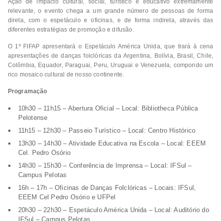
Ação de impacto cultural, social, turístico e educativo extremamente
relevante, o evento chega a um grande número de pessoas de forma
direta, com o espetáculo e oficinas, e de forma indireta, através das
diferentes estratégias de promoção e difusão.
O 1º FIFAP apresentará o Espetáculo América Unida, que trará à cena
apresentações de danças folclóricas da Argentina, Bolívia, Brasil, Chile,
Colômbia, Equador, Paraguai, Peru, Uruguai e Venezuela, compondo um
rico mosaico cultural de nosso continente.
Programação
10h30 – 11h15 – Abertura Oficial – Local: Bibliotheca Pública
Pelotense
11h15 – 12h30 – Passeio Turístico – Local: Centro Histórico
13h30 – 14h30 – Atividade Educativa na Escola – Local: EEEM
Cel. Pedro Osório
14h30 – 15h30 – Conferência de Imprensa – Local: IFSul –
Campus Pelotas
16h – 17h – Oficinas de Danças Folclóricas – Locais: IFSul,
EEEM Cel Pedro Osório e UFPel
20h30 – 22h30 – Espetáculo América Unida – Local: Auditório do
IFSul – Campus Pelotas