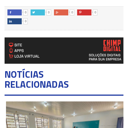
0
0
0
0




0

NOTÍCIAS
RELACIONADAS