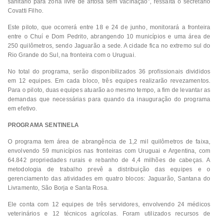
sanitário para zona livre de aftosa sem vacinação”, ressalta o secretário
Covatti Filho.
Este piloto, que ocorrerá entre 18 e 24 de junho, monitorará a fronteira
entre o Chuí e Dom Pedrito, abrangendo 10 municípios e uma área de
250 quilômetros, sendo Jaguarão a sede. A cidade fica no extremo sul do
Rio Grande do Sul, na fronteira com o Uruguai.
No total do programa, serão disponibilizados 36 profissionais divididos
em 12 equipes. Em cada bloco, três equipes realizarão revezamentos.
Para o piloto, duas equipes atuarão ao mesmo tempo, a fim de levantar as
demandas que necessárias para quando da inauguração do programa
em efetivo.
PROGRAMA SENTINELA
O programa tem área de abrangência de 1,2 mil quilômetros de faixa,
envolvendo 59 municípios nas fronteiras com Uruguai e Argentina, com
64.842 propriedades rurais e rebanho de 4,4 milhões de cabeças. A
metodologia de trabalho prevê a distribuição das equipes e o
gerenciamento das atividades em quatro blocos: Jaguarão, Santana do
Livramento, São Borja e Santa Rosa.
Ele conta com 12 equipes de três servidores, envolvendo 24 médicos
veterinários e 12 técnicos agrícolas. Foram utilizados recursos de