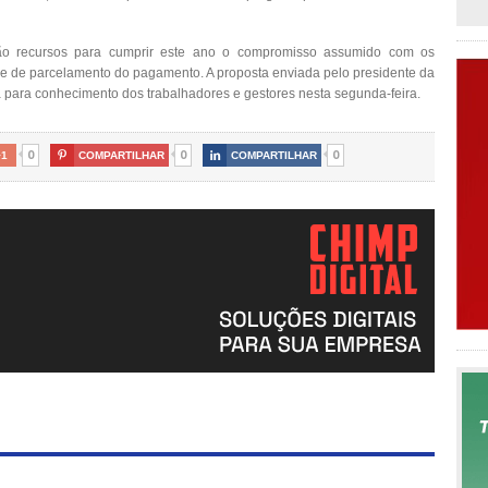
ão recursos para cumprir este ano o compromisso assumido com os
de de parcelamento do pagamento. A proposta enviada pelo presidente da
para conhecimento dos trabalhadores e gestores nesta segunda-feira.
0
0
0
+1

COMPARTILHAR

COMPARTILHAR