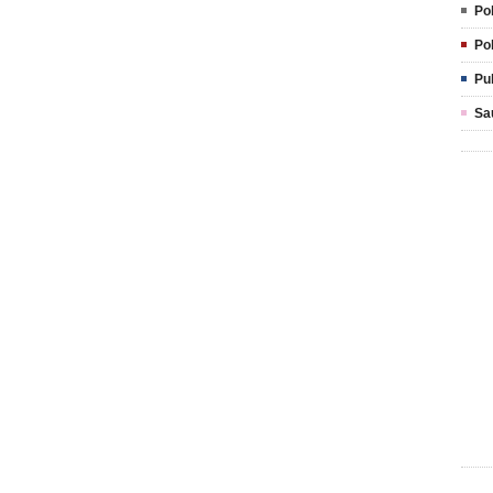
Pol
Pol
Pu
Sa