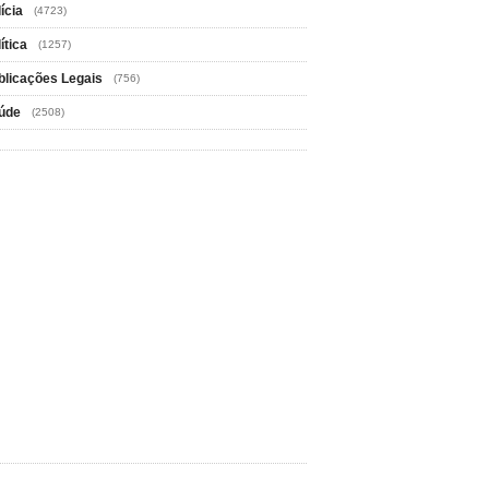
ícia
(4723)
ítica
(1257)
blicações Legais
(756)
úde
(2508)