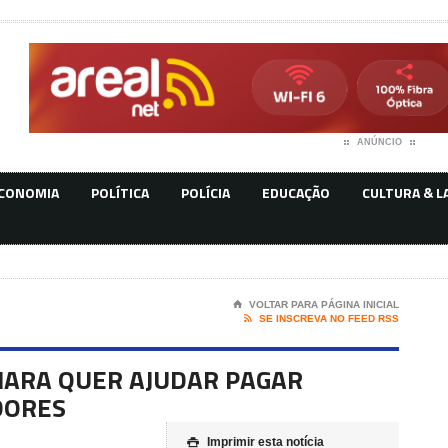
ANÚNCIO
CONOMIA
POLÍTICA
POLÍCIA
EDUCAÇÃO
CULTURA & L
⌂
VOLTAR PARA PÁGINA INICIAL

SE INSCREVA NO FEED RSS
MARA QUER AJUDAR PAGAR
DORES
Imprimir esta notícia
