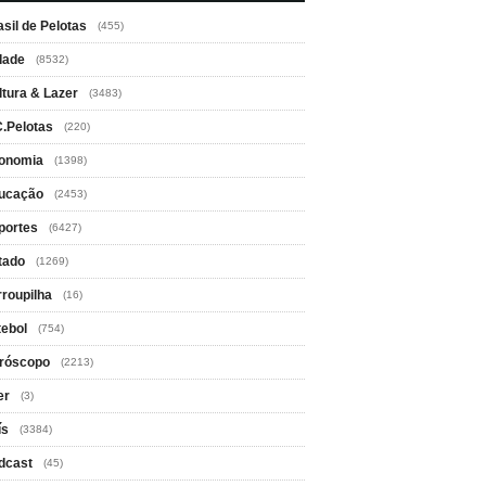
asil de Pelotas
(455)
dade
(8532)
ltura & Lazer
(3483)
C.Pelotas
(220)
onomia
(1398)
ucação
(2453)
portes
(6427)
tado
(1269)
rroupilha
(16)
tebol
(754)
róscopo
(2213)
er
(3)
ís
(3384)
dcast
(45)