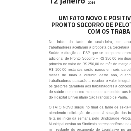
12 janeiro
2014
UM FATO NOVO E POSITI
PRONTO SOCORRO DE PELOT
COM OS TRABA
No início da tarde de sexta-feira, em ass
trabalhadores aceitaram a proposta da Secretaria
Saúde e direção do PSP, que se comprometeram
adicional de Pronto Socorro – R$ 350,00 em duas
primeira no valor de R$ 250,00 no mês de março d
R$ 100,00 restantes serão pagos em seis parcel
meses de maio e outubro deste ano, quand
trabalhadores passarão a receber o valor integral
os gestores garantem aos trabalhadores a conces
de saúde nos mesmo moldes do concedido aos t
do Hospital Universitário São Francisco de Paula.
O FATO NOVO surgiu no final da tarde de sexta-f
atendendo solicitação de apoio à situação dos tr
feita no inicio da semana pelo SindiSaúde Pelot
Municipal enviou ao Sindicato correspondência na 
mil, restante do orçamento do Legislativo no 