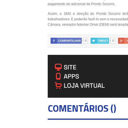
pagamento do adicional de Pronto Socorro.
Assim, a SMS e direção do Pronto Socorro ter
trabalhadores. E poderão fazê-lo sem a necessida
Câmara, vereador Ademar Ornel (DEM) será levada 
0
0

COMPARTILHAR

TWEET

COMENTÁRIOS (
)