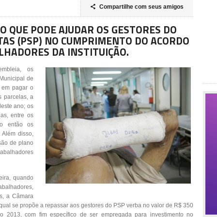
Compartilhe com seus amigos

VO QUE PODE AJUDAR OS GESTORES DO
AS (PSP) NO CUMPRIMENTO DO ACORDO
LHADORES DA INSTITUIÇÃO.
embleia, os
 Municipal de
 em pagar o
 parcelas, a
este ano; os
as, entre os
o então os
. Além disso,
são de plano
rabalhadores
eira, quando
abalhadores,
as, a Câmara
qual se propõe a repassar aos gestores do PSP verba no valor de R$ 350
ano 2013, com fim específico de ser empregada para investimento no