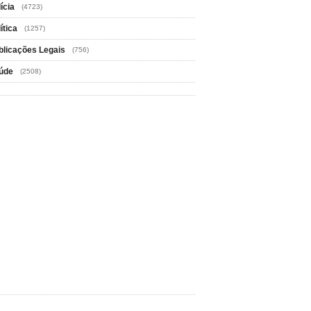
ícia
(4723)
ítica
(1257)
blicações Legais
(756)
úde
(2508)