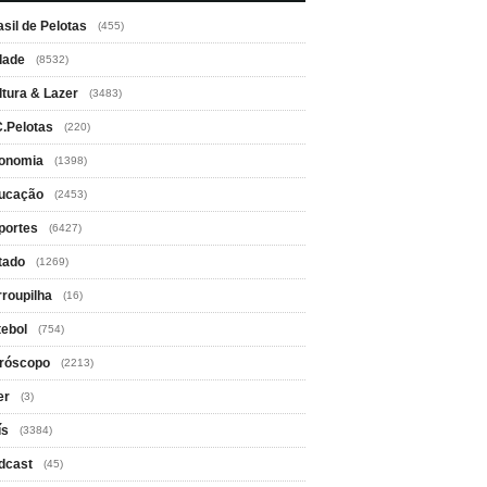
asil de Pelotas
(455)
dade
(8532)
ltura & Lazer
(3483)
C.Pelotas
(220)
onomia
(1398)
ucação
(2453)
portes
(6427)
tado
(1269)
rroupilha
(16)
tebol
(754)
róscopo
(2213)
er
(3)
ís
(3384)
dcast
(45)