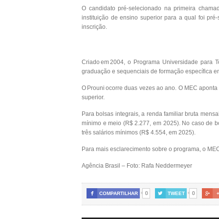
O candidato pré-selecionado na primeira chama
instituição de ensino superior para a qual foi p
inscrição.
Criado em 2004, o Programa Universidade para Tod
graduação e sequenciais de formação específica em
O Prouni ocorre duas vezes ao ano. O MEC aponta q
superior.
Para bolsas integrais, a renda familiar bruta mensa
mínimo e meio (R$ 2.277, em 2025). No caso de bol
três salários mínimos (R$ 4.554, em 2025).
Para mais esclarecimento sobre o programa, o MEC 
Agência Brasil – Foto: Rafa Neddermeyer
0
0

COMPARTILHAR

TWEET
