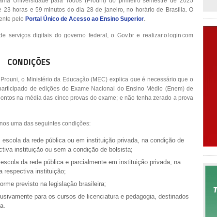
rama Universidade para Todos (Prouni) do primeiro semestre de 2025
 23 horas e 59 minutos do dia 28 de janeiro, no horário de Brasília. O
mente pelo
Portal Único de Acesso ao Ensino Superior
.
 serviços digitais do governo federal, o Gov.br e realizar o login com
CONDIÇÕES
 Prouni, o Ministério da Educação (MEC) explica que é necessário que o
 participado de edições do Exame Nacional do Ensino Médio (Enem) de
pontos na média das cinco provas do exame; e não tenha zerado a prova
nos uma das seguintes condições:
 escola da rede pública ou em instituição privada, na condição de
ectiva instituição ou sem a condição de bolsista;
escola da rede pública e parcialmente em instituição privada, na
a respectiva instituição;
rme previsto na legislação brasileira;
lusivamente para os cursos de licenciatura e pedagogia, destinados
a.