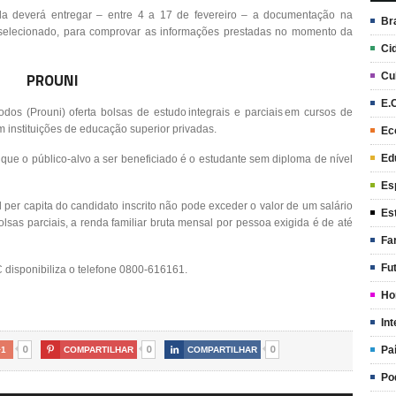
da deverá entregar – entre 4 a 17 de fevereiro – a documentação na
Br
ré-selecionado, para comprovar as informações prestadas no momento da
Ci
PROUNI
Cu
E.
os (Prouni) oferta bolsas de estudo integrais e parciais em cursos de
 instituições de educação superior privadas.
Ec
Ed
ue o público-alvo a ser beneficiado é o estudante sem diploma de nível
Es
l per capita do candidato inscrito não pode exceder o valor de um salário
Es
sas parciais, a renda familiar bruta mensal por pessoa exigida é de até
Fa
Fu
disponibiliza o telefone 0800-616161.
Ho
Int
0
0
0
Pa
+1

COMPARTILHAR

COMPARTILHAR
Po