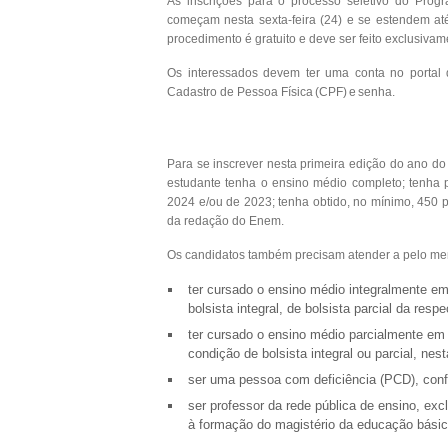
As inscrições para o processo seletivo do Prog
começam nesta sexta-feira (24) e se estendem até
procedimento é gratuito e deve ser feito exclusiva
Os interessados devem ter uma conta no portal de
Cadastro de Pessoa Física (CPF) e senha.
Para se inscrever nesta primeira edição do ano do
estudante tenha o ensino médio completo; tenha
2024 e/ou de 2023; tenha obtido, no mínimo, 450 
da redação do Enem.
Os candidatos também precisam atender a pelo me
ter cursado o ensino médio integralmente em
bolsista integral, de bolsista parcial da resp
ter cursado o ensino médio parcialmente em 
condição de bolsista integral ou parcial, nest
ser uma pessoa com deficiência (PCD), confo
ser professor da rede pública de ensino, exc
à formação do magistério da educação básic