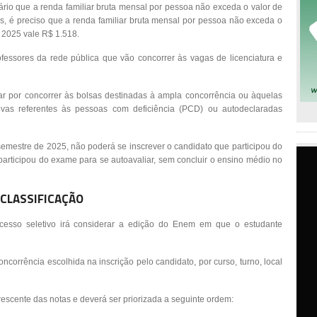
ário que a renda familiar bruta mensal por pessoa não exceda o valor de
is, é preciso que a renda familiar bruta mensal por pessoa não exceda o
m 2025 vale R$ 1.518.
fessores da rede pública que vão concorrer às vagas de licenciatura e
ar por concorrer às bolsas destinadas à ampla concorrência ou àquelas
tivas referentes às pessoas com deficiência (PCD) ou autodeclaradas
semestre de 2025, não poderá se inscrever o candidato que participou do
participou do exame para se autoavaliar, sem concluir o ensino médio no
CLASSIFICAÇÃO
rocesso seletivo irá considerar a edição do Enem em que o estudante
ncorrência escolhida na inscrição pelo candidato, por curso, turno, local
scente das notas e deverá ser priorizada a seguinte ordem: