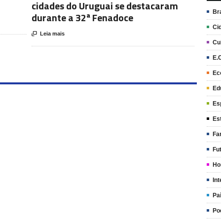
cidades do Uruguai se destacaram
Br
durante a 32ª Fenadoce
Ci

Leia mais
Cu
E.
Ec
Ed
Es
Es
Fa
Fu
Ho
Int
Pa
Po