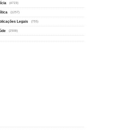
ícia
(4723)
ítica
(1257)
blicações Legais
(755)
úde
(2508)