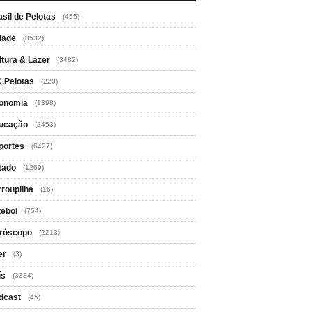
asil de Pelotas
(455)
dade
(8532)
ltura & Lazer
(3482)
C.Pelotas
(220)
onomia
(1398)
ucação
(2453)
portes
(6427)
tado
(1269)
rroupilha
(16)
tebol
(754)
róscopo
(2213)
er
(3)
ís
(3384)
dcast
(45)