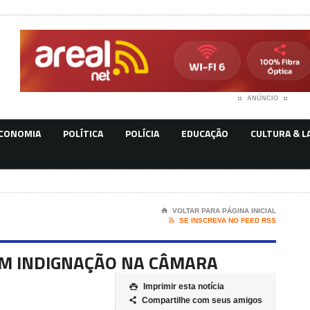
ANÚNCIO
CONOMIA
POLÍTICA
POLÍCIA
EDUCAÇÃO
CULTURA & L
⌂
VOLTAR PARA PÁGINA INICIAL

SE INSCREVA NO FEED RSS
AM INDIGNAÇÃO NA CÂMARA
Imprimir esta notícia

Compartilhe com seus amigos
