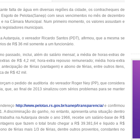
ante falta de água em diversas regiões da cidade, os contracheques de
e Esgoto de Pelotas(Sanep) com seus vencimentos no mês de dezembro
is e na Câmara Municipal. Num primeiro momento, os valores assustam e
s legisladores municipais.
 Autarquia, o vereador Ricardo Santos (PDT), afirmou, que a mesma se
rios de R$ 36 mil somente a um funcionário.
o passado, inclui, além do salário mensal; a média de horas-extras de
extras de R$ 4,2 mil; hora-extra repouso remunerado; média hora-extra
 antecipação de férias (vantagem) e abono de férias, entre outros itens,
ca de R$ 42 mil.
forçam o pedido de auditoria do vereador Roger Ney (PP), que considera
uia, que, ao final de 2013 sinalizou com sérios problemas para se manter
endereço
http://www.pelotas.rs.gov.br/sanep/transparencia/
e confirmou
11. A discriminação do ganho, no entanto, apresenta uma situação dentro
o trabalha na Autarquia desde o ano 1966, recebe um salário-base de R$
tagens que fazem o total bruto chegar a R$ 39.381,64 e liquido a R$
bono de férias mais 1/3 de férias, dentre outros proventos, constantes no