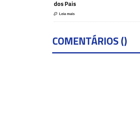
dos Pais

Leia mais
COMENTÁRIOS (
)