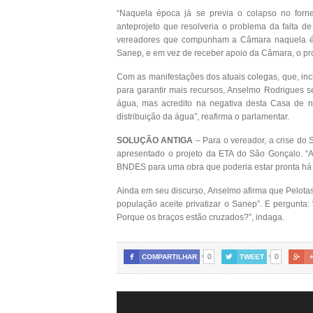
“Naquela época já se previa o colapso no forne
anteprojeto que resolveria o problema da falta d
vereadores que compunham a Câmara naquela época
Sanep, e em vez de receber apoio da Câmara, o proj
Com as manifestações dos atuais colegas, que, incl
para garantir mais recursos, Anselmo Rodrigues se 
água, mas acredito na negativa desta Casa de n
distribuição da água”, reafirma o parlamentar.
SOLUÇÃO ANTIGA
– Para o vereador, a crise do
apresentado o projeto da ETA do São Gonçalo. “
BNDES para uma obra que poderia estar pronta há 
Ainda em seu discurso, Anselmo afirma que Pelotas
população aceite privatizar o Sanep”. E pergunt
Porque os braços estão cruzados?”, indaga.
0
0

COMPARTILHAR

TWEET
