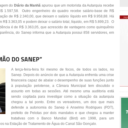
rtagem do
Diário da Manhã
apurou que um motorista da Autarquia recebe
 R$ 1.597,58. Outro engenheiro do quadro recebe salário-base de R$
icação de R$ 2.340,00, que deixam o salário líquido em R$ 9.958,88. Há
R$ 3.363,05 e podem deixar o salário total, líquido, em R$ 5.899,23. O
idência é de R$ 3.363,05, que acrescido de vantagens como quinquênio
nsparência, do Sanep informa que a Autarquia possui 858 servidores, em
MÃO DO SANEP”
A terça-feira-feira foi mesmo de focos, de todos os lados, no
Sanep.
Depois do anúncio de que a Autarquia enfrenta uma crise
financeira capaz de abalar o desempenho de suas funções junto
à população pelotense, a Câmara Municipal tem discutido o
assunto em todas as sessões. Até mesmo uma auditoria está
sendo cogitada para investigar como a situação da autarquia
chegou a tal ponto. Entre os vereadores, um dos que mais
defende a autonomia do Sanep é Anselmo Rodrigues (PDT),
prefeito de Pelotas por dois mandatos e que chegou a manter
tratativas com o Banco Mundial (Bird) em 1998, para um
os na Estação de Tratamento de Água do Canal São Gonçalo.