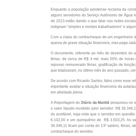
Enquanto a população pelotense reclama da const
alguns servidores do Serviço Autônomo de Água 
de 2013 estão dando o que falar nas redes socia
indignam “simples e mortais trabalhadores” e algun
Com a cópia do contracheque de um engenheiro da
queixa de grave situação financeira, mas paga salá
O documento, referente ao mês de dezembro do an
férias, de cerca de R$ 4 mil; mais 50% de horas 
repouso remunerado férias; gratificação de função;
que totalizaram, no último mês do ano passado, cer
De acordo com Ricardo Santos, fatos como esse re
importante avaliar a situação financeira da autarq
em atividade plena.
A Reportagem do
Diário da Manhã
pesquisou no 
o valor liquido recebido pelo servidor: R$ 36.346,
do aceitável, haja vista que o servidor em questã
6.102,00 e um quinquênio de R$ 3.503,25. As van
36.346,11 ficam por conta do 13º salário, férias, a
contracheque do servidor.