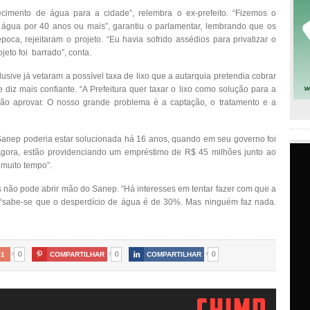
cimento de água para a cidade”, relembra o ex-prefeito. “Fizemos o
e água por 40 anos ou mais”, garantiu o parlamentar, lembrando que os
, rejeitaram o projeto. “Eu havia sofrido assédios para privatizar o
eto foi barrado”, conta.
usive já vetaram a possível taxa de lixo que a autarquia pretendia cobrar
diz mais confiante. “A Prefeitura quer taxar o lixo como solução para a
ão aprovar. O nosso grande problema é a captação, o tratamento e a
 Sanep poderia estar solucionada há 16 anos, quando em seu governo foi
Agora, estão providenciando um empréstimo de R$ 45 milhões junto ao
muito tempo”.
 não pode abrir mão do Sanep. “Há interesses em tentar fazer com que a
a: “sabe-se que o desperdício de água é de 30%. Mas ninguém faz nada.
0
0
0
+1

COMPARTILHAR

COMPARTILHAR