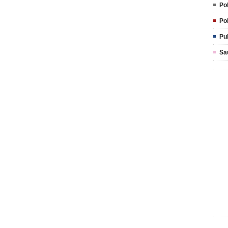
Pol
Pol
Pu
Sa