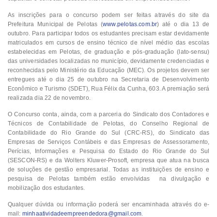
As inscrições para o concurso podem ser feitas através do site da
Prefeitura Municipal de Pelotas (
www.pelotas.com.br
) até o dia 13 de
outubro. Para participar todos os estudantes precisam estar devidamente
matriculados em cursos de ensino técnico de nível médio das escolas
estabelecidas em Pelotas, de graduação e pós-graduação (lato-sensu)
das universidades localizadas no município, devidamente credenciadas e
reconhecidas pelo Ministério da Educação (MEC). Os projetos devem ser
entregues até o dia 25 de outubro na Secretaria de Desenvolvimento
Econômico e Turismo (SDET), Rua Félix da Cunha, 603. A premiação será
realizada dia 22 de novembro.
O Concurso conta, ainda, com a parceria do Sindicato dos Contadores e
Técnicos de Contabilidade de Pelotas, do Conselho Regional de
Contabilidade do Rio Grande do Sul (CRC-RS), do Sindicato das
Empresas de Serviços Contábeis e das Empresas de Assessoramento,
Perícias, Informações e Pesquisa do Estado do Rio Grande do Sul
(SESCON-RS) e da Wolters Kluwer-Prosoft, empresa que atua na busca
de soluções de gestão empresarial. Todas as instituições de ensino e
pesquisa de Pelotas também estão envolvidas na divulgação e
mobilização dos estudantes.
Qualquer dúvida ou informação poderá ser encaminhada através do e-
mail:
minhaatividadeempreendedora@gmail.com
.