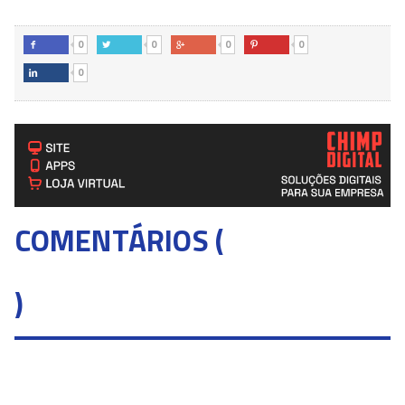
0
0
0
0




0

COMENTÁRIOS (
)