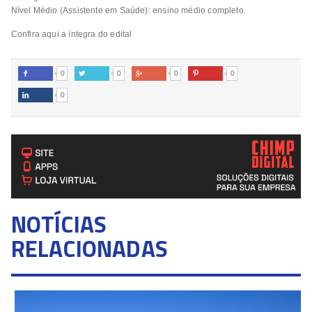
Nível Médio (Assistente em Saúde): ensino médio completo.
Confira aqui a íntegra do edital
0
0
0
0




0

NOTÍCIAS
RELACIONADAS