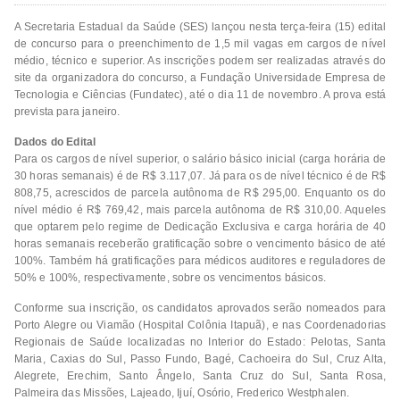
A Secretaria Estadual da Saúde (SES) lançou nesta terça-feira (15) edital
de concurso para o preenchimento de 1,5 mil vagas em cargos de nível
médio, técnico e superior. As inscrições podem ser realizadas através do
site da organizadora do concurso, a Fundação Universidade Empresa de
Tecnologia e Ciências (Fundatec), até o dia 11 de novembro. A prova está
prevista para janeiro.
Dados do Edital
Para os cargos de nível superior, o salário básico inicial (carga horária de
30 horas semanais) é de R$ 3.117,07. Já para os de nível técnico é de R$
808,75, acrescidos de parcela autônoma de R$ 295,00. Enquanto os do
nível médio é R$ 769,42, mais parcela autônoma de R$ 310,00. Aqueles
que optarem pelo regime de Dedicação Exclusiva e carga horária de 40
horas semanais receberão gratificação sobre o vencimento básico de até
100%. Também há gratificações para médicos auditores e reguladores de
50% e 100%, respectivamente, sobre os vencimentos básicos.
Conforme sua inscrição, os candidatos aprovados serão nomeados para
Porto Alegre ou Viamão (Hospital Colônia Itapuã), e nas Coordenadorias
Regionais de Saúde localizadas no Interior do Estado: Pelotas, Santa
Maria, Caxias do Sul, Passo Fundo, Bagé, Cachoeira do Sul, Cruz Alta,
Alegrete, Erechim, Santo Ângelo, Santa Cruz do Sul, Santa Rosa,
Palmeira das Missões, Lajeado, Ijuí, Osório, Frederico Westphalen.