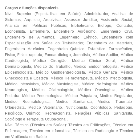
Cargos e funções disponíveis
Nível Superior (Especialista em Saúde): Administrador, Analista de
Sistemas, Arquiteto, Arquivista, Assessor Jurídico, Assistente Social,
Analista em Políticas Públicas, Bibliotecário, Biólogo, Contador,
Economista, Enfermeiro, Engenheiro Agrônomo, Engenheiro Civil,
Engenheiro de Alimentos, Engenheiro Elétrico, Engenheiro com
Especialização em Saúde do Trabalhador, Engenheiro de Materiais,
Engenheiro Mecânico, Engenheiro Químico, Estatístico, Farmacêutico,
Físico, Fisioterapeuta, Fonoaudiólogo, Jornalista, Médico Auditor, Médico
Cardiologista, Médico Cirurgião, Médico Clínico Geral, Médico
Dermatologista, Médico do Trabalho, Médico Endocrinologista, Médico
Epidemiologista, Médico Gastroenterologista, Médico Geriatra, Médico
Ginecologista e Obstetra, Médico He moterapeuta, Médico Infectologista,
Médico Intensivista, Médico Mastologista, Médico Nefrologista, Médico
Neurologista, Médico Oftalmologista, Médico Oncologista, Médico
Pediatra, Médico Pneumologista, Médico Psiquiatra, Médico Regulador,
Médico Reumatologista, Médico Sanitarista, Médico Traumato-
Ortopedista, Médico Veterinário, Nutricionista, Odontólogo, Pedagogo,
Psicólogo, Químico, Recreacionista, Relações Públicas, Sanitarista,
Sociólogo e Terapeuta Ocupacional.
Nível Técnico (Técnico em Saúde): Técnico em Edificações, Técnico em
Enfermagem, Técnico em Informática, Técnico em Radiologia e Técnico
em Vigilância em Saúde.