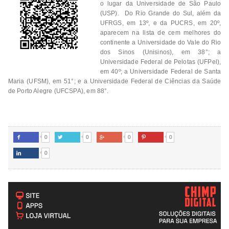
o lugar da Universidade de São Paulo
(USP). Do Rio Grande do Sul, além da
UFRGS, em 13º, e da PUCRS, em 20º,
aparecem na lista de cem melhores do
continente a Universidade do Vale do Rio
dos Sinos (Unisinos), em 38°; a
Universidade Federal de Pelotas (UFPel),
em 40º; a Universidade Federal de Santa
Maria (UFSM), em 51°; e a Universidade Federal de Ciências da Saúde
de Porto Alegre (UFCSPA), em 88°.
0
0
0
0




0
