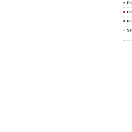
Pol
Pol
Pu
Sa