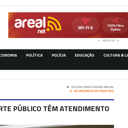
ANÚNCIO
CONOMIA
POLÍTICA
POLÍCIA
EDUCAÇÃO
CULTURA & L
⌂
VOLTAR PARA PÁGINA INICIAL

SE INSCREVA NO FEED RSS
RTE PÚBLICO TÊM ATENDIMENTO