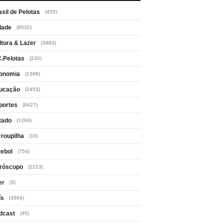
asil de Pelotas
(455)
dade
(8532)
ltura & Lazer
(3483)
C.Pelotas
(220)
onomia
(1398)
ucação
(2453)
portes
(6427)
tado
(1269)
rroupilha
(16)
tebol
(754)
róscopo
(2213)
er
(3)
ís
(3384)
dcast
(45)