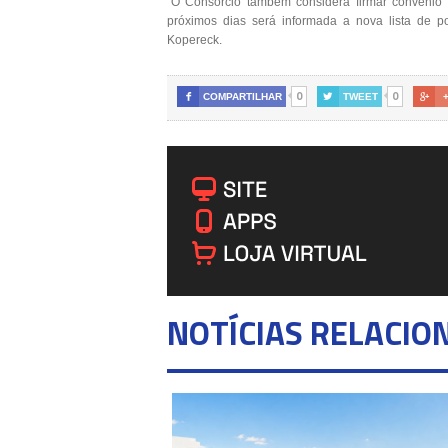
“O Consórcio também considera firmar convênio 
próximos dias será informada a nova lista de po
Kopereck.
0
0

COMPARTILHAR

TWEET

NOTÍCIAS RELACIO