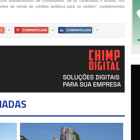
com abastecedoras de combustíveis. Se for confirmado o acordo, nos
ntos de venda de créditos tarifários para os cartões”, complementou
0
0
0
+1

COMPARTILHAR

COMPARTILHAR
NADAS