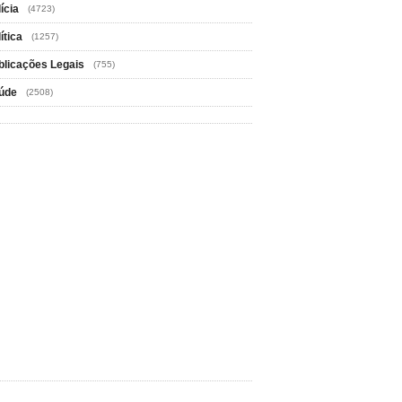
ícia
(4723)
ítica
(1257)
blicações Legais
(755)
úde
(2508)