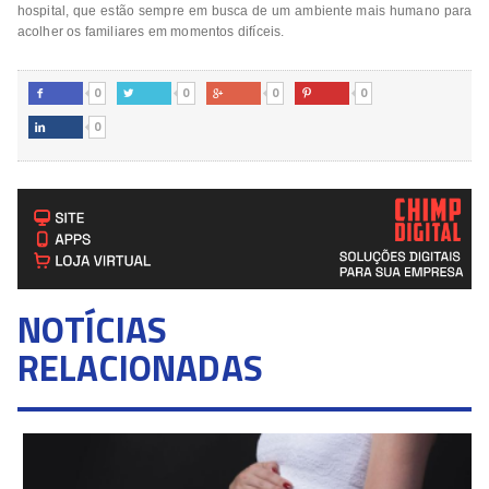
hospital, que estão sempre em busca de um ambiente mais humano para
acolher os familiares em momentos difíceis.
0
0
0
0




0

NOTÍCIAS
RELACIONADAS