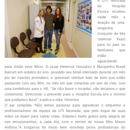
A UTI Neonatal
do Hospital
Escola recebeu
neste mês a
doação de uma
longarina
(conjunto de três
cadeiras fixas)
para os pais ou
familiares que
estão
aguardando
para visitar seus filhos. O casal Helenice Gonzalez e Marquinho Brasil
tiveram em outubro do ano passado seu bebê internado durante um mês
por ter nascido prematuro, e quiseram retribuir tudo de bom que estão
passando com seu filho, no mês em que completa um ano de vida, com
uma benfeitoria para o HE. “Se não fosse o hospital, não teríamos o que
comemorar. Direcionar o presente para o Hospital Escola era o mínimo
que podíamos fazer”, explica a mãe, Helenice.
O pai completa “Não temos palavras para agradecer o empenho e
profissionalismo da equipe da UTI Neonatal, que pelo toque de suas
mãos se doam para salvar vidas. Estamos muito gratos pela alegria de
nos emocionarmos, a cada dia, com o sorriso de nosso filho Mauro
Antônio.”A longarina foi muito bem recebida pelos profissionais do