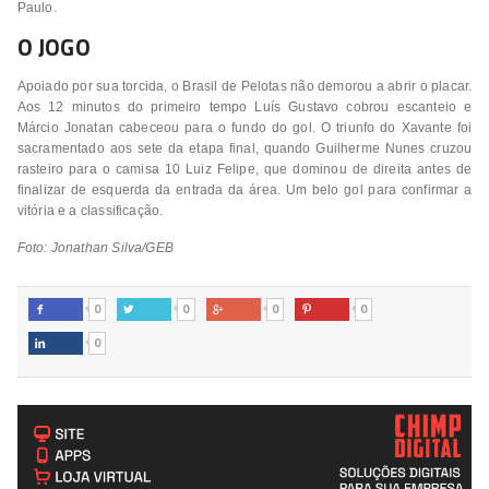
Paulo.
O JOGO
Apoiado por sua torcida, o Brasil de Pelotas não demorou a abrir o placar.
Aos 12 minutos do primeiro tempo Luís Gustavo cobrou escanteio e
Márcio Jonatan cabeceou para o fundo do gol. O triunfo do Xavante foi
sacramentado aos sete da etapa final, quando Guilherme Nunes cruzou
rasteiro para o camisa 10 Luiz Felipe, que dominou de direita antes de
finalizar de esquerda da entrada da área. Um belo gol para confirmar a
vitória e a classificação.
Foto: Jonathan Silva/GEB
0
0
0
0




0
