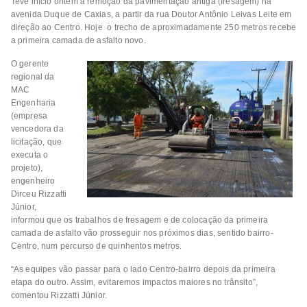
Teve início ontem a remoção da pavimentação antiga (fresagem) na
avenida Duque de Caxias, a partir da rua Doutor Antônio Leivas Leite em
direção ao Centro. Hoje o trecho de aproximadamente 250 metros recebe
a primeira camada de asfalto novo.
O gerente
regional da
MAC
Engenharia
(empresa
vencedora da
licitação, que
executa o
projeto),
engenheiro
Dirceu Rizzatti
Júnior,
informou que os trabalhos de fresagem e de colocação da primeira
camada de asfalto vão prosseguir nos próximos dias, sentido bairro-
Centro, num percurso de quinhentos metros.
“As equipes vão passar para o lado Centro-bairro depois da primeira
etapa do outro. Assim, evitaremos impactos maiores no trânsito”,
comentou Rizzatti Júnior.