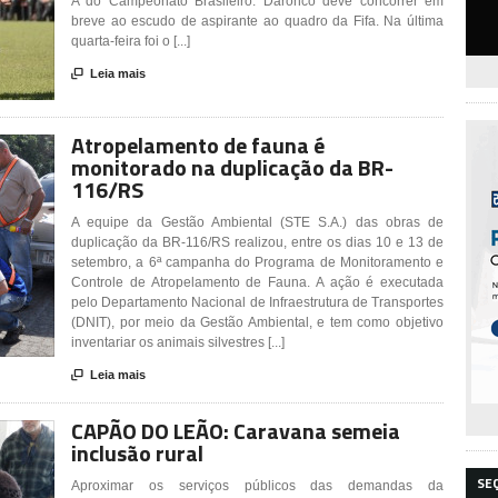
A do Campeonato Brasileiro. Daronco deve concorrer em
breve ao escudo de aspirante ao quadro da Fifa. Na última
quarta-feira foi o [...]

Leia mais
Atropelamento de fauna é
monitorado na duplicação da BR-
116/RS
A equipe da Gestão Ambiental (STE S.A.) das obras de
duplicação da BR-116/RS realizou, entre os dias 10 e 13 de
setembro, a 6ª campanha do Programa de Monitoramento e
Controle de Atropelamento de Fauna. A ação é executada
pelo Departamento Nacional de Infraestrutura de Transportes
(DNIT), por meio da Gestão Ambiental, e tem como objetivo
inventariar os animais silvestres [...]

Leia mais
CAPÃO DO LEÃO: Caravana semeia
inclusão rural
SE
Aproximar os serviços públicos das demandas da