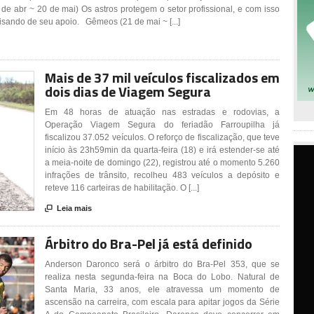
de abr ~ 20 de mai) Os astros protegem o setor profissional, e com isso
sando de seu apoio. Gêmeos (21 de mai ~ [...]
Mais de 37 mil veículos fiscalizados em
dois dias de Viagem Segura
Em 48 horas de atuação nas estradas e rodovias, a
Operação Viagem Segura do feriadão Farroupilha já
fiscalizou 37.052 veículos. O reforço de fiscalização, que teve
início às 23h59min da quarta-feira (18) e irá estender-se até
a meia-noite de domingo (22), registrou até o momento 5.260
infrações de trânsito, recolheu 483 veículos a depósito e
reteve 116 carteiras de habilitação. O [...]

Leia mais
Árbitro do Bra-Pel já está definido
Anderson Daronco será o árbitro do Bra-Pel 353, que se
realiza nesta segunda-feira na Boca do Lobo. Natural de
Santa Maria, 33 anos, ele atravessa um momento de
ascensão na carreira, com escala para apitar jogos da Série