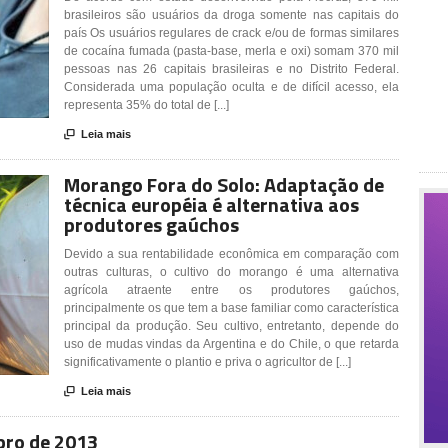
brasileiros são usuários da droga somente nas capitais do
país Os usuários regulares de crack e/ou de formas similares
de cocaína fumada (pasta-base, merla e oxi) somam 370 mil
pessoas nas 26 capitais brasileiras e no Distrito Federal.
Considerada uma população oculta e de difícil acesso, ela
representa 35% do total de [...]

Leia mais
Morango Fora do Solo: Adaptação de
técnica européia é alternativa aos
produtores gaúchos
Devido a sua rentabilidade econômica em comparação com
outras culturas, o cultivo do morango é uma alternativa
agrícola atraente entre os produtores gaúchos,
principalmente os que tem a base familiar como característica
principal da produção. Seu cultivo, entretanto, depende do
uso de mudas vindas da Argentina e do Chile, o que retarda
significativamente o plantio e priva o agricultor de [...]

Leia mais
bro de 2013