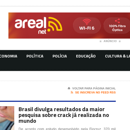
ANÚNCIO
CONOMIA
POLÍTICA
POLÍCIA
EDUCAÇÃO
CULTURA & L
⌂
VOLTAR PARA PÁGINA INICIAL

SE INSCREVA NO FEED RSS
Brasil divulga resultados da maior
pesquisa sobre crack já realizada no
mundo
De acordo com estudo desenvolvido pela Fiocruz, 370 mil