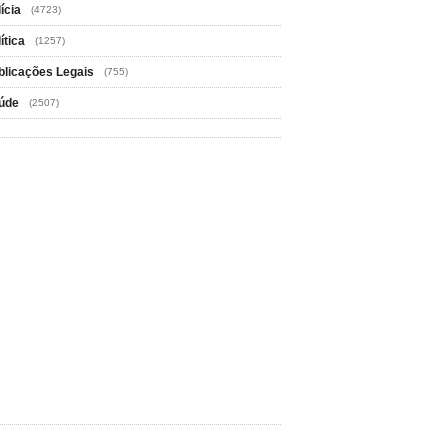
ícia
(4723)
ítica
(1257)
blicações Legais
(755)
úde
(2507)