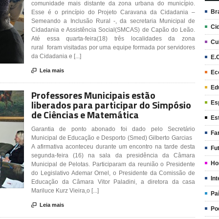
comunidade mais distante da zona urbana do município.
Br
Esse é o princípio do Projeto Caravana da Cidadania –
Semeando a Inclusão Rural -, da secretaria Municipal de
Ci
Cidadania e Assistência Social(SMCAS) de Capão do Leão.
Até essa quarta-feira(18) três localidades da zona
Cu
rural foram visitadas por uma equipe formada por servidores
da Cidadania e [...]
E.

Leia mais
Ec
Ed
Professores Municipais estão
liberados para participar do Simpósio
Es
de Ciências e Matemática
Es
Garantia de ponto abonado foi dado pelo Secretário
Fa
Municipal de Educação e Desporto (Smed) Gilberto Garcias
A afirmativa aconteceu durante um encontro na tarde desta
Fu
segunda-feira (16) na sala da presidência da Câmara
Ho
Municipal de Pelotas. Participaram da reunião o Presidente
do Legislativo Ademar Ornel, o Presidente da Comissão de
Int
Educação da Câmara Vitor Paladini, a diretora da casa
Mariluce Kurz Vieira,o [...]
Pa

Leia mais
Po