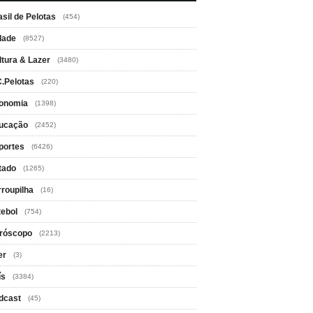
asil de Pelotas
(454)
dade
(8527)
ltura & Lazer
(3480)
C.Pelotas
(220)
onomia
(1398)
ucação
(2452)
portes
(6426)
tado
(1265)
rroupilha
(16)
tebol
(754)
róscopo
(2213)
er
(3)
ís
(3384)
dcast
(45)