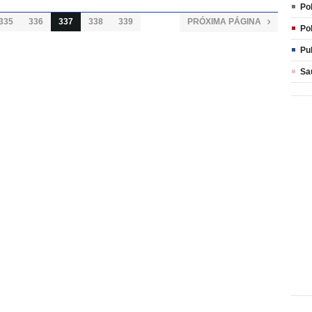
Pol
335
336
337
338
339
PRÓXIMA PÁGINA

Pol
Pu
Sa