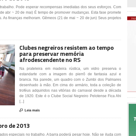
o trabalho. Pode esperar recompensas imediatas dos seus esforços. Com
21 de abr ~ 20 de mai) É tempo de promover mudanças. Esta fase promete
es. As finanças melhoram. Gêmeos (21 de mai ~ 20 de jun) Seus projetos
Clubes negreiros resistem ao tempo
para preservar memória
afrodescendente no RS
Na prateleira em madeira rústica, um vidro preserva o
estandarte com a imagem do pierrô de fantasia azul e
branca. Na parede, um quadro com o Zumbi dos Palmares
desenhado à mão. Em cima do armário, toda a coleção de
troféus adquiridos nas vitórias do carnaval desde a década
de 1920. Este é o Clube Social Negreiro Pelotense Fica Ahi
[...]

Leia mais
bro de 2013
ados especiais no trabalho. A barra poderá pesar hoje. Não se iluda com