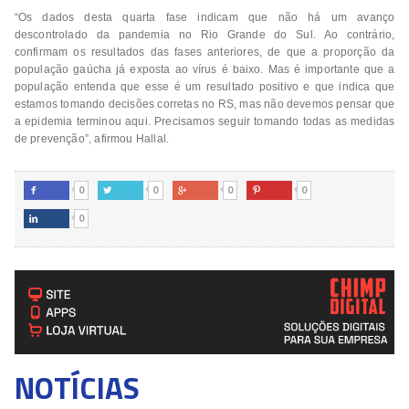
“Os dados desta quarta fase indicam que não há um avanço
descontrolado da pandemia no Rio Grande do Sul. Ao contrário,
confirmam os resultados das fases anteriores, de que a proporção da
população gaúcha já exposta ao vírus é baixo. Mas é importante que a
população entenda que esse é um resultado positivo e que indica que
estamos tomando decisões corretas no RS, mas não devemos pensar que
a epidemia terminou aqui. Precisamos seguir tomando todas as medidas
de prevenção”, afirmou Hallal.
0
0
0
0




0

NOTÍCIAS