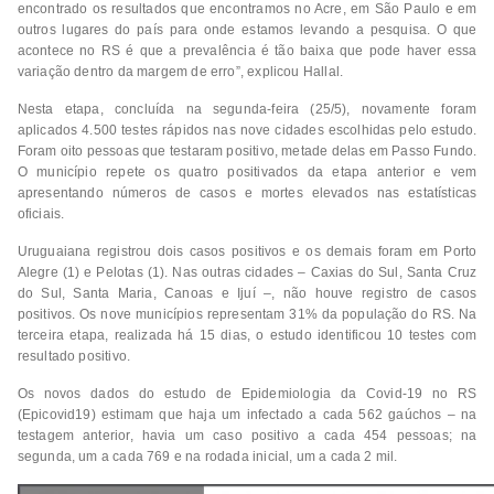
encontrado os resultados que encontramos no Acre, em São Paulo e em
outros lugares do país para onde estamos levando a pesquisa. O que
acontece no RS é que a prevalência é tão baixa que pode haver essa
variação dentro da margem de erro”, explicou Hallal.
Nesta etapa, concluída na segunda-feira (25/5), novamente foram
aplicados 4.500 testes rápidos nas nove cidades escolhidas pelo estudo.
Foram oito pessoas que testaram positivo, metade delas em Passo Fundo.
O município repete os quatro positivados da etapa anterior e vem
apresentando números de casos e mortes elevados nas estatísticas
oficiais.
Uruguaiana registrou dois casos positivos e os demais foram em Porto
Alegre (1) e Pelotas (1). Nas outras cidades – Caxias do Sul, Santa Cruz
do Sul, Santa Maria, Canoas e Ijuí –, não houve registro de casos
positivos. Os nove municípios representam 31% da população do RS. Na
terceira etapa, realizada há 15 dias, o estudo identificou 10 testes com
resultado positivo.
Os novos dados do estudo de Epidemiologia da Covid-19 no RS
(Epicovid19) estimam que haja um infectado a cada 562 gaúchos – na
testagem anterior, havia um caso positivo a cada 454 pessoas; na
segunda, um a cada 769 e na rodada inicial, um a cada 2 mil.