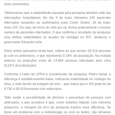
novo coronavírus.
“Observamos que a estabilidade apurada pela pesquisa também está nas
internações hospitalares. No dia 9 de maio, tínhamos 220 pacientes
internados suspeitos ou confirmados para Covid. Ontem, 26 de maio,
eram 225. Ou seja, do inicio do mês pra cá, temos praticamente o mesmo
numero de pacientes internados. O que confirma o resultado da pesquisa:
uma efetiva estabilidade no quadro de contágio no RS”, destacou o
governador Eduardo Leite.
Pelos testes aplicados nesta fase, estima-se que seriam 20.226 pessoas
já com os anticorpos, o que representa 0,18% da população. Na rodada
anterior, as projeções eram de 24.860 pessoas infectadas pelo vírus
(0,22% da população).
Conforme o reitor da UFPel e coordenador da pesquisa, Pedro Hallal, a
diferença é estatisticamente baixa, indicando estabilidade no contágio do
vírus, e está dentro da margem de erro – que indica que o RS pode ter de
8.736 a 39.819 pessoas com anticorpos.
“Não existe a possibilidade de diminuir o percentual de pessoas com
anticorpos, o que acontece é que, como estamos lidando com números
pequenos, a margem de erro da pesquisa explica essa diferença. Se
fosse um problema com a metodologia ou com os testes, não teríamos