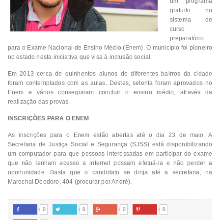
um programa
gratuito no
sistema de
curso
preparatório
para o Exame Nacional de Ensino Médio (Enem). O município foi pioneiro
no estado nesta iniciativa que visa à inclusão social.
Em 2013 cerca de quinhentos alunos de diferentes bairros da cidade
foram contemplados com as aulas. Destes, setenta foram aprovados no
Enem e vários conseguiram concluir o ensino médio, através da
realização das provas.
INSCRIÇÕES PARA O ENEM
As inscrições para o Enem estão abertas até o dia 23 de maio. A
Secretaria de Justiça Social e Segurança (SJSS) está disponibilizando
um computador para que pessoas interessadas em participar do exame
que não tenham acesso a internet possam efetuá-la e não perder a
oportunidade. Basta que o candidato se dirija até a secretaria, na
Marechal Deodoro, 404 (procurar por André).
0
0
0
0



