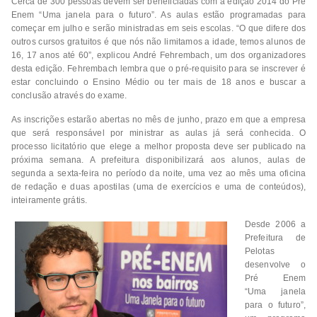
Cerca de 300 pessoas devem ser beneficiadas com a edição 2014 do Pré
Enem “Uma janela para o futuro”. As aulas estão programadas para
começar em julho e serão ministradas em seis escolas. “O que difere dos
outros cursos gratuitos é que nós não limitamos a idade, temos alunos de
16, 17 anos até 60”, explicou André Fehrembach, um dos organizadores
desta edição. Fehrembach lembra que o pré-requisito para se inscrever é
estar concluindo o Ensino Médio ou ter mais de 18 anos e buscar a
conclusão através do exame.
As inscrições estarão abertas no mês de junho, prazo em que a empresa
que será responsável por ministrar as aulas já será conhecida. O
processo licitatório que elege a melhor proposta deve ser publicado na
próxima semana. A prefeitura disponibilizará aos alunos, aulas de
segunda a sexta-feira no período da noite, uma vez ao mês uma oficina
de redação e duas apostilas (uma de exercícios e uma de conteúdos),
inteiramente grátis.
Desde 2006 a
Prefeitura de
Pelotas
desenvolve o
Pré Enem
“Uma janela
para o futuro”,