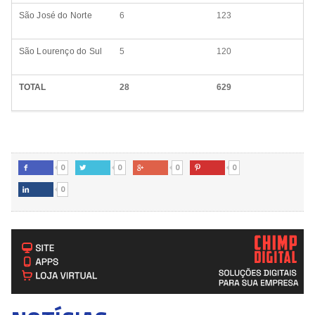
São José do Norte
6
123
São Lourenço do Sul
5
120
TOTAL
28
629
0
0
0
0




0
