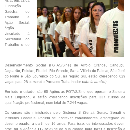
As agências da
Fundação
Gaúcha do
Trabalho e
Ação Social,
órgão
vinculado à
Secretaria do
Trabalho e do
Desenvolvimento Social (FGTAS/Sine) de Arroio Grande, Canguçu,
Jaguarão, Pelotas, Piratini, Rio Grande, Santa Vitória do Palmar, São José
do Norte e São Lourenço do Sul, na região Sul, estão oferecendo 629
vagas para 28 cursos do Pronatec Trabalhador (
tabela abaixo)
.
Em todo o estado, são 95 Agências FGTAS/Sine que operam o Sistema
Mais Emprego, e estão oferecendo inscrições para 337 cursos de
qualificação profissional, num total de 7.244 vagas.
Os cursos são ministrados pelo Sistema S (Senai, Senac, Senat) e
Institutos Federais. Podem se inscrever trabalhadores, empregado ou
desempregado, a partir de 16 anos. Para isso, os interessados devem
procurar a Agência FGTAS/Sine de sua cidade para fazer a inscrição e